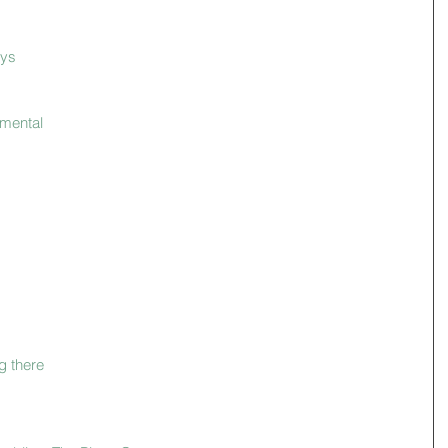
uys
umental
g there