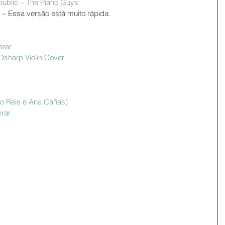
ublic – The Piano Guys 
  – Essa versão está muito rápida.
erar
/Dsharp Violin Cover
o Reis e Ana Cañas) 
rar 