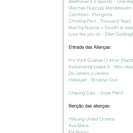
Beethoven's 5 Secrets – One Rep
Marchas Nupciais Mendelssohn
Carinhoso - Pixinginha  
Christina Perri - Thousand Years
Marcha Nupcial + Escolhi te esp
Love like you do – Ellen Golding
Entrada das Alianças:
Pra Você Guardei O Amor (Nand
Instrumental praise 8 – Meu respi
De Janeiro a Janeiro 
Hallelujah - Brooklyn Duo
Chasing Cars – Snow Patrol
Benção das alianças:
Hillsong United Oceans
Ave Maria
Pai Nosso