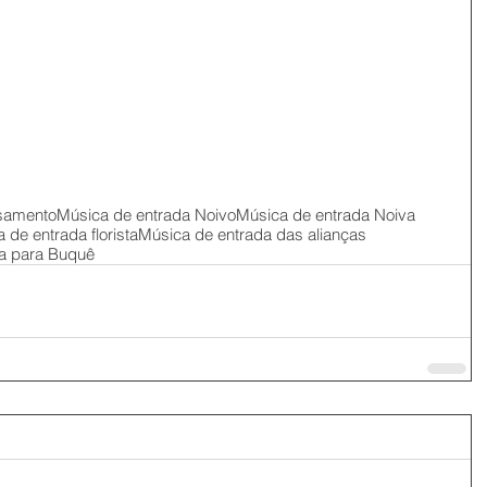
samento
Música de entrada Noivo
Música de entrada Noiva
 de entrada florista
Música de entrada das alianças
a para Buquê