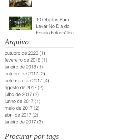
10 Objetos Para
Levar No Dia do
Ensaio Fotográfico
Arquivo
outubro de 2020
(1)
1 post
fevereiro de 2018
(1)
1 post
janeiro de 2018
(1)
1 post
outubro de 2017
(2)
2 posts
setembro de 2017
(4)
4 posts
agosto de 2017
(2)
2 posts
julho de 2017
(2)
2 posts
junho de 2017
(1)
1 post
maio de 2017
(2)
2 posts
abril de 2017
(2)
2 posts
janeiro de 2017
(3)
3 posts
Procurar por tags