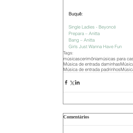
Buquê:
Single Ladies - Beyoncé 
Prepara – Anitta 
Bang – Anitta 
Girls Just Wanna Have Fun
Tags:
músicas
cerimônia
músicas para ca
Música de entrada daminhas
Música
Música de entrada padrinhos
Músic
Comentários