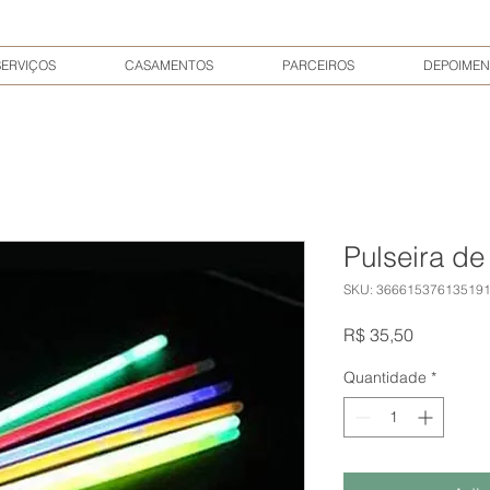
SERVIÇOS
CASAMENTOS
PARCEIROS
DEPOIMEN
Pulseira d
SKU: 36661537613519
Preço
R$ 35,50
Quantidade
*