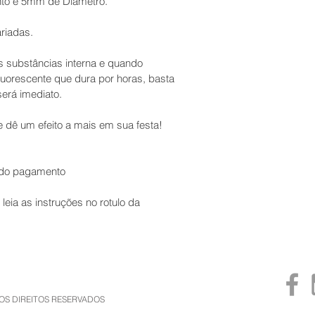
to e 5mm de Diâmetro.
riadas.
s substâncias interna e quando 
uorescente que dura por horas, basta 
será imediato.
e dê um efeito a mais em sua festa!
o do pagamento
leia as instruções no rotulo da 
 OS DIREITOS RESERVADOS